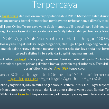
Terpercaya
di
togel online
dan slot online terpopuler ditahun 2019. Mcitytoto telah disur
Togel online yang berani memberikan pembayaran terbesar hanya di Mcitytoto
i Togel Online Terpercaya yang tidak membatasi line bettingan. Sehingga s
 ragu karena Agen SGP yang satu ini atau Mcitytoto adalah partner yang bisa 
r SGP - Agen SGP Mcitytoto kini Hadir Dengan 180 P
esar yaitu Togel Sydney, Togel Singapore, dan juga Togel Hongkong. Selain pa
yang tak kalah serunya dengan pasaran terbesar saja, dan juga anda bisa be
tersedia disitus ini tersedia dari pagi hingga malam hari.
suk situs
judi togel
online yang berani memberikan hadiah 4D yaitu 9.9Juta R
ah menjadi agen togel yang diminati banyak pemain togel indonesia. Terbukti 
berani diberikan oleh
Agen SGP
terpercaya.
andar SGP - Judi Togel - Judi Online - Judi SGP - Judi Terperca
Togel Terpercaya
- Agen Togel - Agen Judi - Agen SGP
nline yang bisa dijadikan mitra bagi pemburu refferal. Situs Judi Togel terp
rikan pembayaran yang besar, dan juga bonus refferal yang besar, Bandar Toge
Pilihlah kami
Agen Judi
terpercaya menjadi tempat yang nyaman bagi anda un