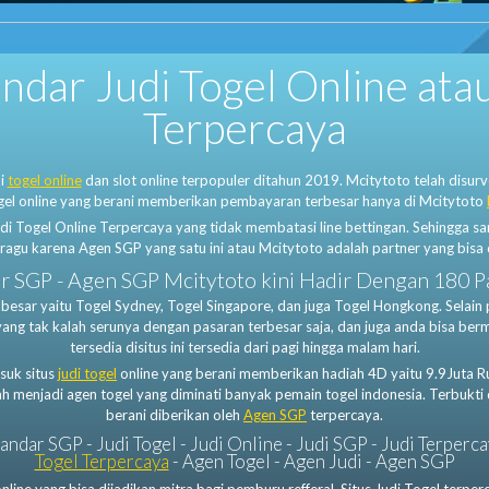
ndar Judi Togel Online at
Terpercaya
di
togel online
dan slot online terpopuler ditahun 2019. Mcitytoto telah disur
Togel online yang berani memberikan pembayaran terbesar hanya di Mcitytoto
i Togel Online Terpercaya yang tidak membatasi line bettingan. Sehingga s
 ragu karena Agen SGP yang satu ini atau Mcitytoto adalah partner yang bisa 
r SGP - Agen SGP Mcitytoto kini Hadir Dengan 180 P
esar yaitu Togel Sydney, Togel Singapore, dan juga Togel Hongkong. Selain pa
yang tak kalah serunya dengan pasaran terbesar saja, dan juga anda bisa be
tersedia disitus ini tersedia dari pagi hingga malam hari.
suk situs
judi togel
online yang berani memberikan hadiah 4D yaitu 9.9Juta R
ah menjadi agen togel yang diminati banyak pemain togel indonesia. Terbukti 
berani diberikan oleh
Agen SGP
terpercaya.
andar SGP - Judi Togel - Judi Online - Judi SGP - Judi Terperca
Togel Terpercaya
- Agen Togel - Agen Judi - Agen SGP