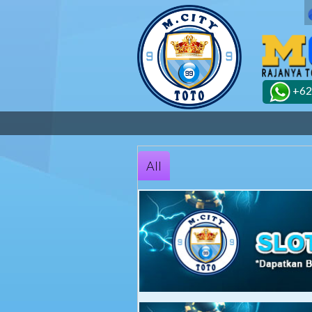
Selamat datang di mcity toto ( Rajanya togel online ) Pastik
+62
All