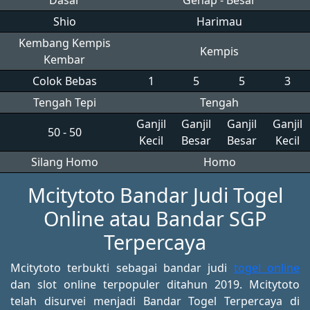
Dasar
Genap - Besar
Shio
Harimau
Kembang Kempis
Kempis
Kembar
Colok Bebas
1
5
5
3
Tengah Tepi
Tengah
Ganjil
Ganjil
Ganjil
Ganjil
50 - 50
Kecil
Besar
Besar
Kecil
Silang Homo
Homo
Mcitytoto Bandar Judi Togel
Online atau Bandar SGP
Terpercaya
Mcitytoto terbukti sebagai bandar judi
togel online
dan slot online terpopuler ditahun 2019. Mcitytoto
telah disurvei menjadi Bandar Togel Terpercaya di