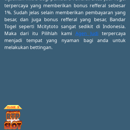
terpercaya yang memberikan bonus refferal sebesar
1%. Sudah jelas selain memberikan pembayaran yang
besar, dan juga bonus refferal yang besar, Bandar
Togel seperti Mcitytoto sangat sedikit di Indonesia.
Maka dari itu Pilihlah kami
Agen Judi
terpercaya
menjadi tempat yang nyaman bagi anda untuk
melakukan bettingan.