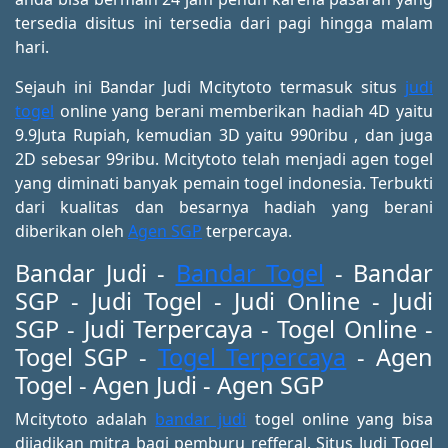
tersedia disitus ini tersedia dari pagi hingga malam
hari.
Sejauh ini Bandar Judi Mcitytoto termasuk situs
judi
togel
online yang berani memberikan hadiah 4D yaitu
9.9Juta Rupiah, kemudian 3D yaitu 990ribu , dan juga
2D sebesar 99ribu. Mcitytoto telah menjadi agen togel
yang diminati banyak pemain togel indonesia. Terbukti
dari kualitas dan besarnya hadiah yang berani
diberikan oleh
Agen SGP
terpercaya.
Bandar Judi -
Bandar Togel
- Bandar
SGP - Judi Togel - Judi Online - Judi
SGP - Judi Terpercaya - Togel Online -
Togel SGP -
Togel Terpercaya
- Agen
Togel - Agen Judi - Agen SGP
Mcitytoto adalah
bandar judi
togel online yang bisa
dijadikan mitra bagi pemburu refferal. Situs Judi Togel