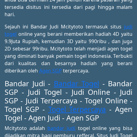
tersedia disitus ini tersedia dari pagi hingga malam
hari.
Sejauh ini Bandar Judi Mcitytoto termasuk situs
judi
togel
online yang berani memberikan hadiah 4D yaitu
9.9Juta Rupiah, kemudian 3D yaitu 990ribu , dan juga
2D sebesar 99ribu. Mcitytoto telah menjadi agen togel
yang diminati banyak pemain togel indonesia. Terbukti
dari kualitas dan besarnya hadiah yang berani
diberikan oleh
Agen SGP
terpercaya.
Bandar Judi -
Bandar Togel
- Bandar
SGP - Judi Togel - Judi Online - Judi
SGP - Judi Terpercaya - Togel Online -
Togel SGP -
Togel Terpercaya
- Agen
Togel - Agen Judi - Agen SGP
Mcitytoto adalah
bandar judi
togel online yang bisa
dijadikan mitra bagi pemburu refferal. Situs Judi Togel