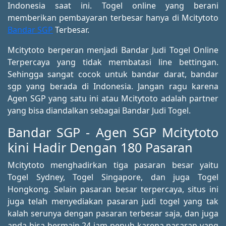
Indonesia saat ini. Togel online yang berani
memberikan pembayaran terbesar hanya di Mcitytoto
Bandar SGP
Terbesar.
Mcitytoto berperan menjadi Bandar Judi Togel Online
Terpercaya yang tidak membatasi line bettingan.
Sehingga sangat cocok untuk bandar darat, bandar
sgp yang berada di Indonesia. Jangan ragu karena
Agen SGP yang satu ini atau Mcitytoto adalah partner
yang bisa diandalkan sebagai Bandar Judi Togel.
Bandar SGP - Agen SGP Mcitytoto
kini Hadir Dengan 180 Pasaran
Mcitytoto menghadirkan tiga pasaran besar yaitu
Togel Sydney, Togel Singapore, dan juga Togel
Hongkong. Selain pasaran besar terpercaya, situs ini
juga telah menyediakan pasaran judi togel yang tak
kalah serunya dengan pasaran terbesar saja, dan juga
anda bisa bermain 24 jam penuh karena pasaran yang