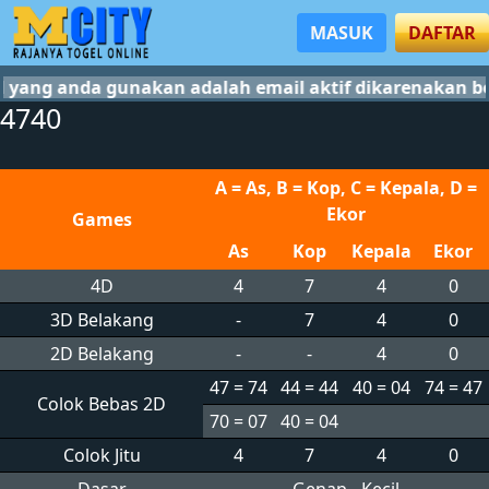
MASUK
DAFTAR
ail yang anda gunakan adalah email aktif dikarenakan 
4740
A = As, B = Kop, C = Kepala, D =
Ekor
Games
As
Kop
Kepala
Ekor
4D
4
7
4
0
3D Belakang
-
7
4
0
2D Belakang
-
-
4
0
47 = 74
44 = 44
40 = 04
74 = 47
Colok Bebas 2D
70 = 07
40 = 04
Colok Jitu
4
7
4
0