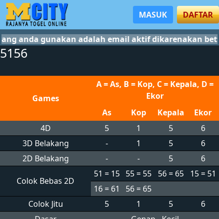
MASUK
DAFTAR
l yang anda gunakan adalah email aktif dikarenakan be
5156
A = As, B = Kop, C = Kepala, D =
Ekor
Games
As
Kop
Kepala
Ekor
4D
5
1
5
6
3D Belakang
-
1
5
6
2D Belakang
-
-
5
6
51 = 15
55 = 55
56 = 65
15 = 51
Colok Bebas 2D
16 = 61
56 = 65
Colok Jitu
5
1
5
6