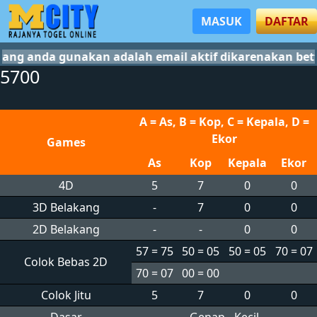
MASUK
DAFTAR
l yang anda gunakan adalah email aktif dikarenakan be
5700
A = As, B = Kop, C = Kepala, D =
Ekor
Games
As
Kop
Kepala
Ekor
4D
5
7
0
0
3D Belakang
-
7
0
0
2D Belakang
-
-
0
0
57 = 75
50 = 05
50 = 05
70 = 07
Colok Bebas 2D
70 = 07
00 = 00
Colok Jitu
5
7
0
0