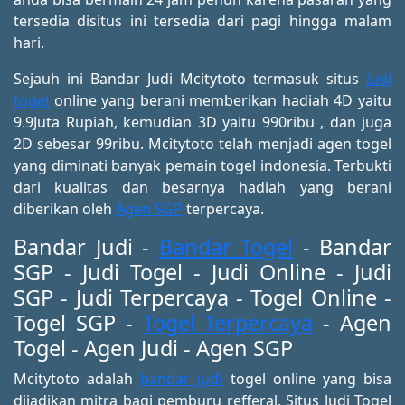
tersedia disitus ini tersedia dari pagi hingga malam
hari.
Sejauh ini Bandar Judi Mcitytoto termasuk situs
judi
togel
online yang berani memberikan hadiah 4D yaitu
9.9Juta Rupiah, kemudian 3D yaitu 990ribu , dan juga
2D sebesar 99ribu. Mcitytoto telah menjadi agen togel
yang diminati banyak pemain togel indonesia. Terbukti
dari kualitas dan besarnya hadiah yang berani
diberikan oleh
Agen SGP
terpercaya.
Bandar Judi -
Bandar Togel
- Bandar
SGP - Judi Togel - Judi Online - Judi
SGP - Judi Terpercaya - Togel Online -
Togel SGP -
Togel Terpercaya
- Agen
Togel - Agen Judi - Agen SGP
Mcitytoto adalah
bandar judi
togel online yang bisa
dijadikan mitra bagi pemburu refferal. Situs Judi Togel