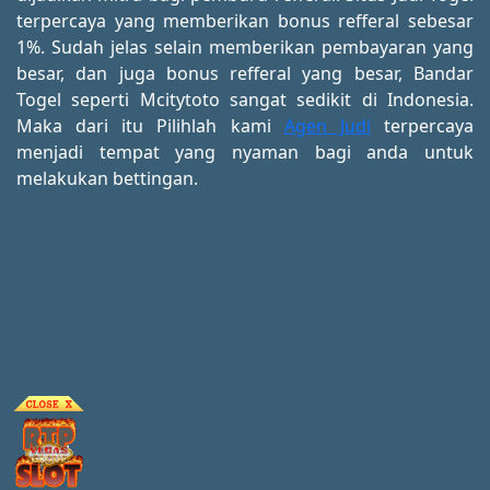
terpercaya yang memberikan bonus refferal sebesar
1%. Sudah jelas selain memberikan pembayaran yang
besar, dan juga bonus refferal yang besar, Bandar
Togel seperti Mcitytoto sangat sedikit di Indonesia.
Maka dari itu Pilihlah kami
Agen Judi
terpercaya
menjadi tempat yang nyaman bagi anda untuk
melakukan bettingan.