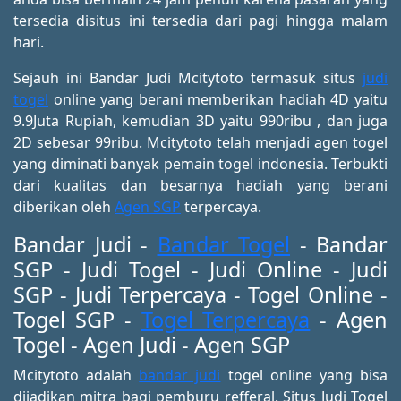
tersedia disitus ini tersedia dari pagi hingga malam
hari.
Sejauh ini Bandar Judi Mcitytoto termasuk situs
judi
togel
online yang berani memberikan hadiah 4D yaitu
9.9Juta Rupiah, kemudian 3D yaitu 990ribu , dan juga
2D sebesar 99ribu. Mcitytoto telah menjadi agen togel
yang diminati banyak pemain togel indonesia. Terbukti
dari kualitas dan besarnya hadiah yang berani
diberikan oleh
Agen SGP
terpercaya.
Bandar Judi -
Bandar Togel
- Bandar
SGP - Judi Togel - Judi Online - Judi
SGP - Judi Terpercaya - Togel Online -
Togel SGP -
Togel Terpercaya
- Agen
Togel - Agen Judi - Agen SGP
Mcitytoto adalah
bandar judi
togel online yang bisa
dijadikan mitra bagi pemburu refferal. Situs Judi Togel