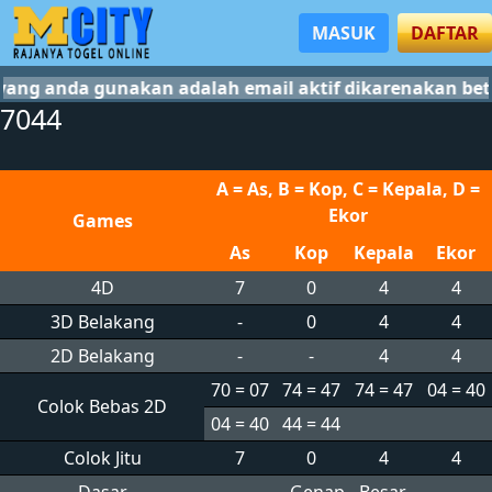
MASUK
DAFTAR
il yang anda gunakan adalah email aktif dikarenakan b
7044
A = As, B = Kop, C = Kepala, D =
Ekor
Games
As
Kop
Kepala
Ekor
4D
7
0
4
4
3D Belakang
-
0
4
4
2D Belakang
-
-
4
4
70 = 07
74 = 47
74 = 47
04 = 40
Colok Bebas 2D
04 = 40
44 = 44
Colok Jitu
7
0
4
4