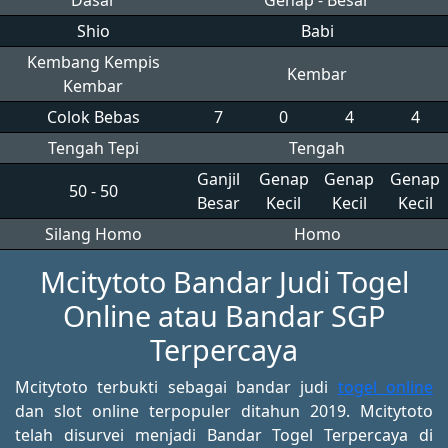
Dasar
Genap - Besar
Shio
Babi
Kembang Kempis
Kembar
Kembar
Colok Bebas
7
0
4
4
Tengah Tepi
Tengah
Ganjil
Genap
Genap
Genap
50 - 50
Besar
Kecil
Kecil
Kecil
Silang Homo
Homo
Mcitytoto Bandar Judi Togel
Online atau Bandar SGP
Terpercaya
Mcitytoto terbukti sebagai bandar judi
togel online
dan slot online terpopuler ditahun 2019. Mcitytoto
telah disurvei menjadi Bandar Togel Terpercaya di