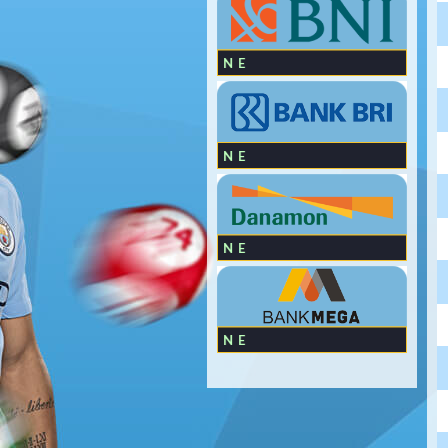
ONLI
ONLI
ONLI
ONLI