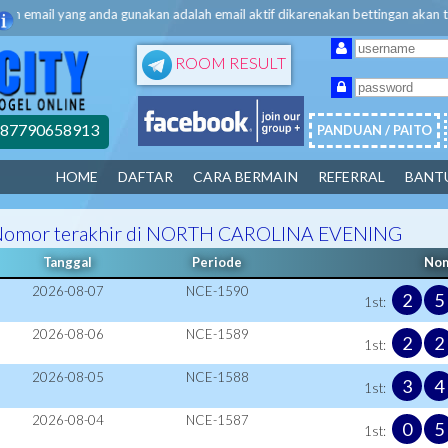
 email yang anda gunakan adalah email aktif dikarenakan bettingan akan terk
ROOM RESULT
87790658913
PANDUAN / PAITO
HOME
DAFTAR
CARA BERMAIN
REFERRAL
BANT
omor terakhir di NORTH CAROLINA EVENING
Tanggal
Periode
No
2026-08-07
NCE-1590
2
5
1st:
NE
2026-08-06
NCE-1589
2
2
1st:
2026-08-05
NCE-1588
3
4
1st:
NE
2026-08-04
NCE-1587
0
5
1st: