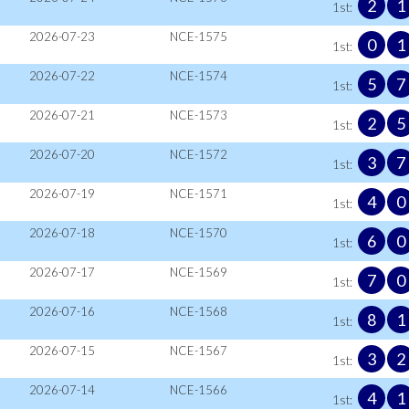
2
1
1st:
2026-07-23
NCE-1575
0
1
1st:
2026-07-22
NCE-1574
5
7
1st:
2026-07-21
NCE-1573
2
5
1st:
2026-07-20
NCE-1572
3
7
1st:
2026-07-19
NCE-1571
4
0
1st:
2026-07-18
NCE-1570
6
0
1st:
2026-07-17
NCE-1569
7
0
1st:
2026-07-16
NCE-1568
8
1
1st:
2026-07-15
NCE-1567
3
2
1st:
2026-07-14
NCE-1566
4
1
1st: