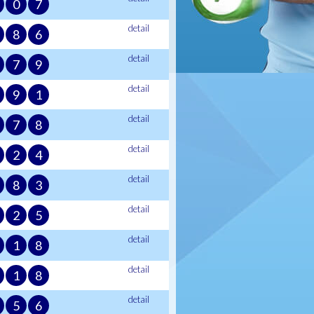
0
7
detail
8
6
detail
7
9
detail
9
1
detail
7
8
detail
2
4
detail
8
3
detail
2
5
detail
1
8
detail
1
8
detail
5
6