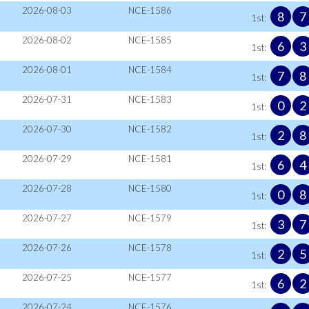
2026-08-03
NCE-1586
8
7
1st:
2026-08-02
NCE-1585
NE
6
3
1st:
2026-08-01
NCE-1584
7
8
1st:
2026-07-31
NCE-1583
0
2
1st:
NE
2026-07-30
NCE-1582
2
8
1st:
2026-07-29
NCE-1581
6
4
1st:
NE
2026-07-28
NCE-1580
0
8
1st:
2026-07-27
NCE-1579
3
7
1st:
NE
2026-07-26
NCE-1578
2
5
1st:
2026-07-25
NCE-1577
6
2
1st:
2026-07-24
NCE-1576