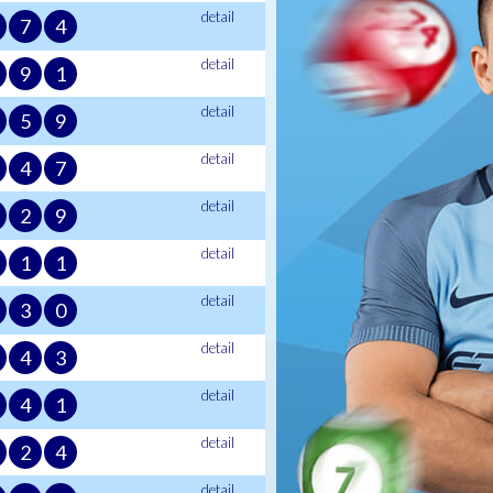
detail
7
4
detail
9
1
detail
5
9
detail
4
7
detail
2
9
detail
1
1
detail
3
0
detail
4
3
detail
4
1
detail
2
4
detail