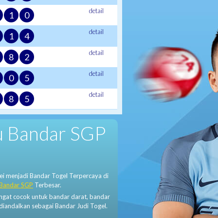
detail
1
0
detail
1
4
detail
8
2
detail
0
5
detail
8
5
au Bandar SGP
vei menjadi Bandar Togel Terpercaya di
Bandar SGP
Terbesar.
angat cocok untuk bandar darat, bandar
diandalkan sebagai Bandar Judi Togel.