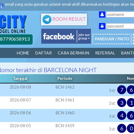
email yang anda gunakan adalah email aktif dikarenakan bettingan akan terki
ROOM RESULT
87790658913
PANDUAN / PAITO
HOME
DAFTAR
CARA BERMAIN
REFERRAL
BANT
omor terakhir di BARCELONA NIGHT
Tanggal
Periode
No
2026-08-08
BCN-1462
7
6
1st:
NE
2026-08-07
BCN-1461
3
1
1st:
2026-08-06
BCN-1460
4
6
1st:
NE
2026-08-05
BCN-1459
6
0
1st: