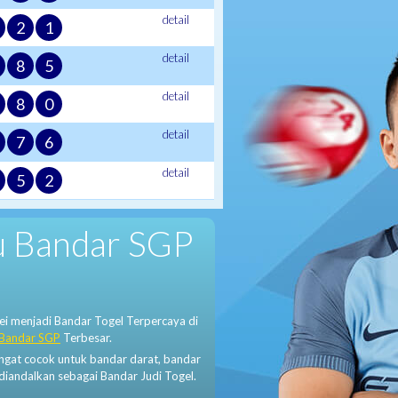
detail
2
1
detail
8
5
detail
8
0
detail
7
6
detail
5
2
au Bandar SGP
vei menjadi Bandar Togel Terpercaya di
Bandar SGP
Terbesar.
angat cocok untuk bandar darat, bandar
diandalkan sebagai Bandar Judi Togel.