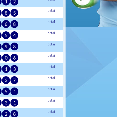
1
2
detail
8
5
detail
6
8
detail
5
4
detail
9
8
detail
0
6
detail
1
3
detail
3
7
detail
5
1
detail
3
1
detail
2
8