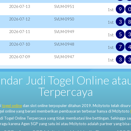
2026-07-13
SVLM-0951
9
0
1st:
2026-07-12
SVLM-0950
3
8
1st:
2026-07-11
SVLM-0949
5
3
1st:
2026-07-10
SVLM-0948
7
4
1st:
2026-07-09
SVLM-0947
3
3
1st:
ndar Judi Togel Online at
Terpercaya
di
togel online
dan slot online terpopuler ditahun 2019. Mcitytoto telah disur
Togel online yang berani memberikan pembayaran terbesar hanya di Mcitytoto
i Togel Online Terpercaya yang tidak membatasi line bettingan. Sehingga s
 ragu karena Agen SGP yang satu ini atau Mcitytoto adalah partner yang bisa 