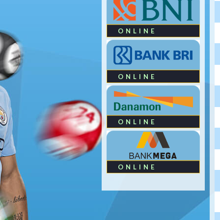
ONLINE
ONLINE
ONLINE
ONLINE