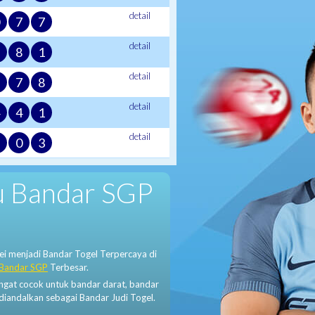
detail
7
7
detail
8
1
detail
7
8
detail
4
1
detail
0
3
au Bandar SGP
vei menjadi Bandar Togel Terpercaya di
Bandar SGP
Terbesar.
angat cocok untuk bandar darat, bandar
diandalkan sebagai Bandar Judi Togel.