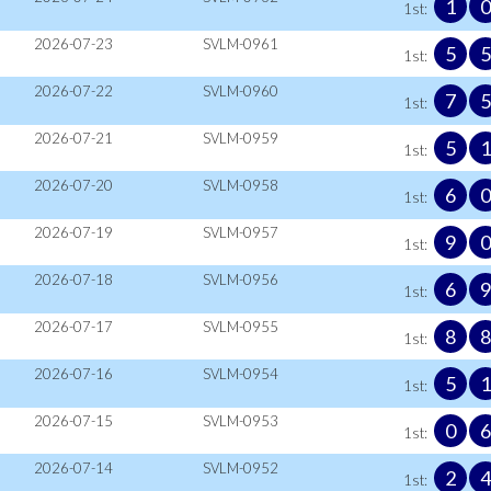
1
0
1st:
2026-07-23
SVLM-0961
5
5
1st:
2026-07-22
SVLM-0960
7
5
1st:
2026-07-21
SVLM-0959
5
1
1st:
2026-07-20
SVLM-0958
6
0
1st:
2026-07-19
SVLM-0957
9
0
1st:
2026-07-18
SVLM-0956
6
9
1st:
2026-07-17
SVLM-0955
8
8
1st:
2026-07-16
SVLM-0954
5
1
1st:
2026-07-15
SVLM-0953
0
6
1st:
2026-07-14
SVLM-0952
2
4
1st: