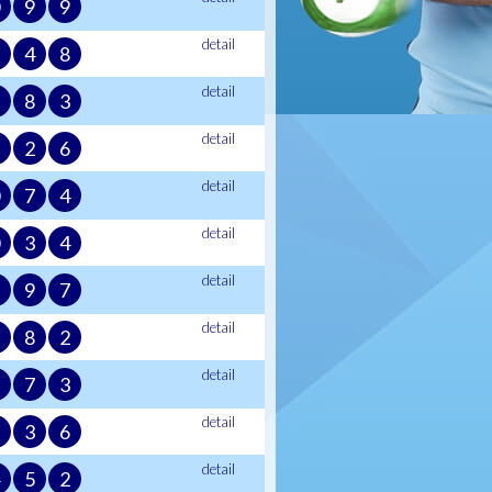
9
9
detail
4
8
detail
8
3
detail
2
6
detail
7
4
detail
3
4
detail
9
7
detail
8
2
detail
7
3
detail
3
6
detail
5
2