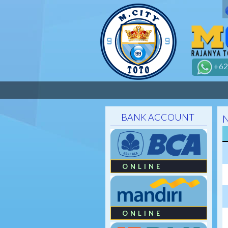
city toto ( Rajanya togel online ) Pastikan email yang anda gunakan adalah 
+62
BANK ACCOUNT
N
ONLINE
ONLINE