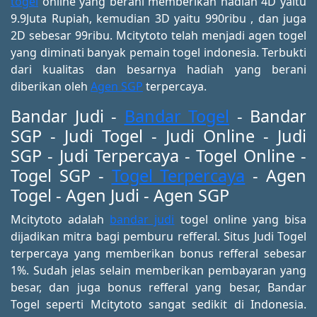
togel
online yang berani memberikan hadiah 4D yaitu
9.9Juta Rupiah, kemudian 3D yaitu 990ribu , dan juga
2D sebesar 99ribu. Mcitytoto telah menjadi agen togel
yang diminati banyak pemain togel indonesia. Terbukti
dari kualitas dan besarnya hadiah yang berani
diberikan oleh
Agen SGP
terpercaya.
Bandar Judi -
Bandar Togel
- Bandar
SGP - Judi Togel - Judi Online - Judi
SGP - Judi Terpercaya - Togel Online -
Togel SGP -
Togel Terpercaya
- Agen
Togel - Agen Judi - Agen SGP
Mcitytoto adalah
bandar judi
togel online yang bisa
dijadikan mitra bagi pemburu refferal. Situs Judi Togel
terpercaya yang memberikan bonus refferal sebesar
1%. Sudah jelas selain memberikan pembayaran yang
besar, dan juga bonus refferal yang besar, Bandar
Togel seperti Mcitytoto sangat sedikit di Indonesia.