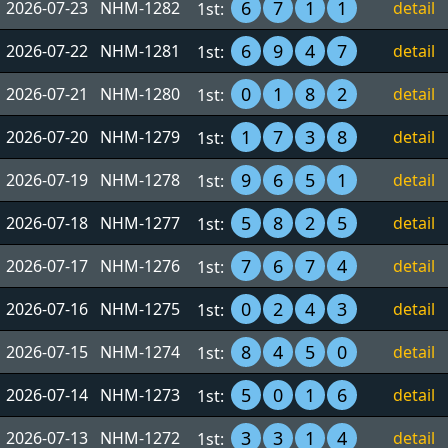
6
7
1
1
2026-07-23
NHM-1282
detail
1st:
6
9
4
7
2026-07-22
NHM-1281
detail
1st:
0
1
8
2
2026-07-21
NHM-1280
detail
1st:
1
7
3
8
2026-07-20
NHM-1279
detail
1st:
9
6
5
1
2026-07-19
NHM-1278
detail
1st:
5
8
2
5
2026-07-18
NHM-1277
detail
1st:
7
6
7
4
2026-07-17
NHM-1276
detail
1st:
0
2
4
3
2026-07-16
NHM-1275
detail
1st:
8
4
5
0
2026-07-15
NHM-1274
detail
1st:
5
0
1
6
2026-07-14
NHM-1273
detail
1st:
3
3
1
4
2026-07-13
NHM-1272
detail
1st: