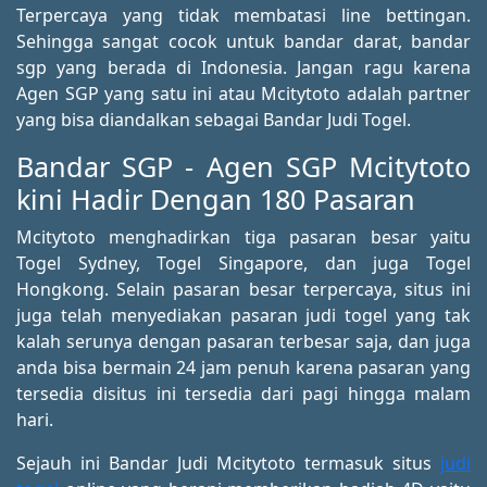
Terpercaya yang tidak membatasi line bettingan.
Sehingga sangat cocok untuk bandar darat, bandar
sgp yang berada di Indonesia. Jangan ragu karena
Agen SGP yang satu ini atau Mcitytoto adalah partner
yang bisa diandalkan sebagai Bandar Judi Togel.
Bandar SGP - Agen SGP Mcitytoto
kini Hadir Dengan 180 Pasaran
Mcitytoto menghadirkan tiga pasaran besar yaitu
Togel Sydney, Togel Singapore, dan juga Togel
Hongkong. Selain pasaran besar terpercaya, situs ini
juga telah menyediakan pasaran judi togel yang tak
kalah serunya dengan pasaran terbesar saja, dan juga
anda bisa bermain 24 jam penuh karena pasaran yang
tersedia disitus ini tersedia dari pagi hingga malam
hari.
Sejauh ini Bandar Judi Mcitytoto termasuk situs
judi