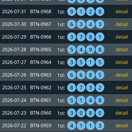
9
1
2
8
2026-07-31
BTN-0968
detail
1st:
6
3
4
3
2026-07-30
BTN-0967
detail
1st:
3
7
8
1
2026-07-29
BTN-0966
detail
1st:
5
4
9
8
2026-07-28
BTN-0965
detail
1st:
3
5
1
5
2026-07-27
BTN-0964
detail
1st:
6
6
8
5
2026-07-26
BTN-0963
detail
1st:
8
7
3
2
2026-07-25
BTN-0962
detail
1st:
5
1
4
8
2026-07-24
BTN-0961
detail
1st:
3
0
8
0
2026-07-23
BTN-0960
detail
1st:
4
1
1
3
2026-07-22
BTN-0959
detail
1st: