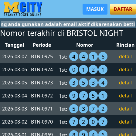
MASUK
DAFTAR
yang anda gunakan adalah email aktif dikarenakan bett
Nomor terakhir di BRISTOL NIGHT
Tanggal
Periode
Nomor
Rincian
4
4
1
6
2026-08-07
BTN-0975
detail
1st:
0
1
2
1
2026-08-06
BTN-0974
detail
1st:
3
5
3
4
2026-08-05
BTN-0973
detail
1st:
9
7
5
1
2026-08-04
BTN-0972
detail
1st:
5
3
7
2
2026-08-03
BTN-0971
detail
1st:
7
2
0
7
2026-08-02
BTN-0970
detail
1st:
8
9
4
6
2026-08-01
BTN-0969
detail
1st: