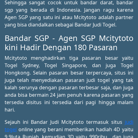
Sehingga sangat cocok untuk bandar darat, bandar
sgp yang berada di Indonesia. Jangan ragu karena
Agen SGP yang satu ini atau Mcitytoto adalah partner
yang bisa diandalkan sebagai Bandar Judi Togel.
Bandar SGP - Agen SGP Mcitytoto
kini Hadir Dengan 180 Pasaran
Mcitytoto menghadirkan tiga pasaran besar yaitu
Togel Sydney, Togel Singapore, dan juga Togel
Hongkong. Selain pasaran besar terpercaya, situs ini
juga telah menyediakan pasaran judi togel yang tak
kalah serunya dengan pasaran terbesar saja, dan juga
anda bisa bermain 24 jam penuh karena pasaran yang
tersedia disitus ini tersedia dari pagi hingga malam
hari.
Sejauh ini Bandar Judi Mcitytoto termasuk situs
judi
togel
online yang berani memberikan hadiah 4D yaitu
9.9Juta Rupiah, kemudian 3D yaitu 990ribu , dan juga