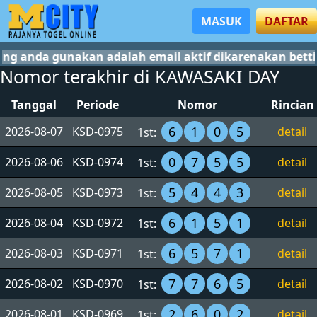
MASUK
DAFTAR
 yang anda gunakan adalah email aktif dikarenakan bet
Nomor terakhir di KAWASAKI DAY
Tanggal
Periode
Nomor
Rincian
6
1
0
5
2026-08-07
KSD-0975
detail
1st:
0
7
5
5
2026-08-06
KSD-0974
detail
1st:
5
4
4
3
2026-08-05
KSD-0973
detail
1st:
6
1
5
1
2026-08-04
KSD-0972
detail
1st:
6
5
7
1
2026-08-03
KSD-0971
detail
1st:
7
7
6
5
2026-08-02
KSD-0970
detail
1st:
2
6
0
2
2026-08-01
KSD-0969
detail
1st: