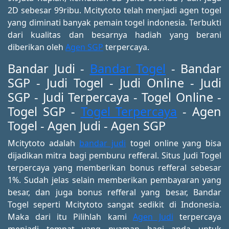
2D sebesar 99ribu. Mcitytoto telah menjadi agen togel
yang diminati banyak pemain togel indonesia. Terbukti
dari kualitas dan besarnya hadiah yang berani
diberikan oleh
Agen SGP
terpercaya.
Bandar Judi -
Bandar Togel
- Bandar
SGP - Judi Togel - Judi Online - Judi
SGP - Judi Terpercaya - Togel Online -
Togel SGP -
Togel Terpercaya
- Agen
Togel - Agen Judi - Agen SGP
Mcitytoto adalah
bandar judi
togel online yang bisa
dijadikan mitra bagi pemburu refferal. Situs Judi Togel
terpercaya yang memberikan bonus refferal sebesar
1%. Sudah jelas selain memberikan pembayaran yang
besar, dan juga bonus refferal yang besar, Bandar
Togel seperti Mcitytoto sangat sedikit di Indonesia.
Maka dari itu Pilihlah kami
Agen Judi
terpercaya